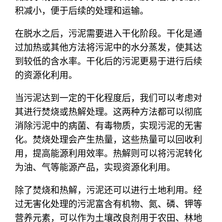
积减小，便于后续的处理和运输。
在脱水之后，污泥需要进入干化阶段。干化是通
过加热或其他方法将污泥中的水分蒸发，使其达
到较低的含水率。干化后的污泥更易于进行后续
的资源化利用。
当污泥达到一定的干化程度后，我们可以考虑对
其进行焚烧或热解处理。这两种方法都可以彻底
消除污泥中的病菌、有毒物质，实现污泥的无害
化。焚烧处理会产生热量，这些热量可以回收利
用，提高能源利用效率。热解则可以将污泥转化
为油、气等能源产品，实现资源化利用。
除了焚烧和热解，污泥还可以进行土地利用。经
过无害化处理的污泥富含有机物、氮、磷、钾等
营养元素，可以作为土壤改良剂用于农田、林地