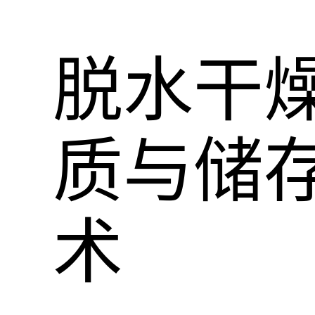
脱水干
质与储
术