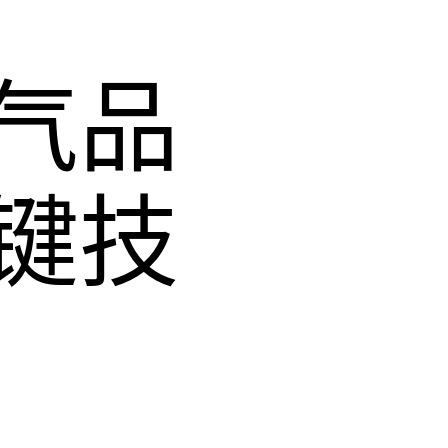
气品
键技