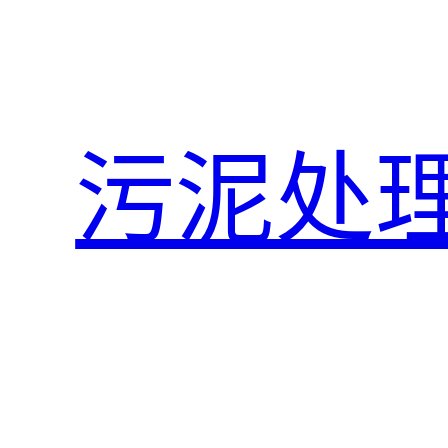
跳
至
内
容
污泥处