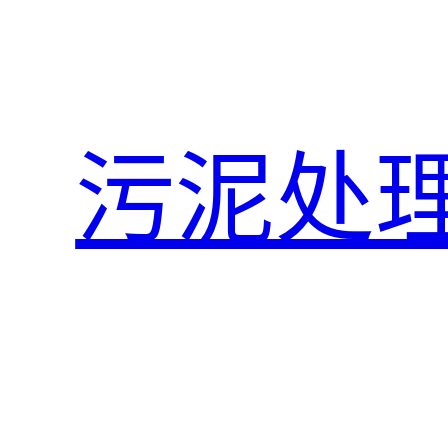
跳
至
内
容
污泥处