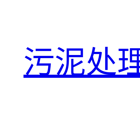
跳
至
内
容
污泥处