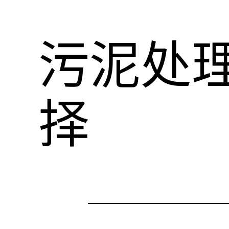
污泥处
择